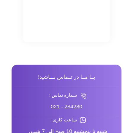
بــا مــا در تــماس بـــاشید!
شماره تماس :
021 - 284280
ساعت کاری :
شنبه تا پنجشنبه 10 صبح الی 7 شب،