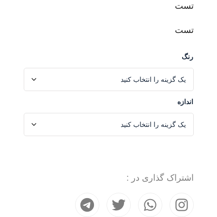
تست
بایک موتور
تست
رنگ
نیسان
برلیانس
اندازه
سانگ یانگ
چری
اشتراک گذاری در :
دانگ فنگ DFM