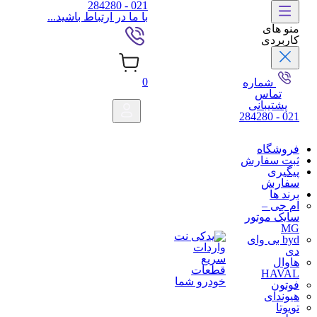
284280
021 -
با ما در ارتباط باشید...
نو های
اربردی
0
شماره
تماس
پشتیبانی
021 - 284
روشگاه
بت سفارش
یگیری
فارش
رند ها
م جی –
ایک موتور
M
byd بی وای
ی
اوال
HAVA
وتون
یوندای
ویوتا