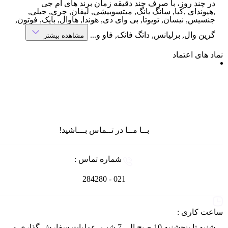
ر چند روز، با صرف چند دقیقه زمان برند های ام جی
هیوندای ,کیا, سانگ یانگ, میتسوبیشی, لیفان, چری, جیلی,
نسیس, نیسان, تویوتا, بی وای دی, هوندا, هاوال, بایک, فوتون,
رین وال, برلیانس, داتگ فانک, فاو و...
مشاهده بیشتر
 های اعتماد
بــا مــا در تــماس بـــاشید!
شماره تماس :
021 - 284280
ت کاری :
شنبه تا پنجشنبه 10 صبح الی 7 شب، عملیات سفارش گذاری و