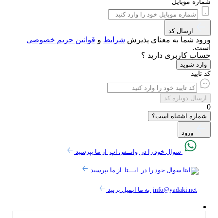
ره موبایل
ارسال کد
ود شما به معنای پذیرش
شرایط
و
قوانین حریم‌ خصوصی
ت.
اب کاربری دارید ؟
رد شوید
تایید
سال دوباره کد
اره اشتباه است؟
ورود
سوال خود را در
واتــس اپ
از ما بپرسید
سوال خود را در
ایـــتا
از ما بپرسید
info@yadaki.net
به ما ایمیل بزنید